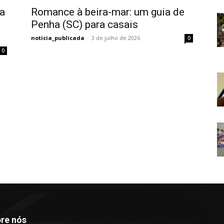
a
Romance à beira-mar: um guia de
Penha (SC) para casais
noticia_publicada
-
3 de julho de 2026
0
0
re nós