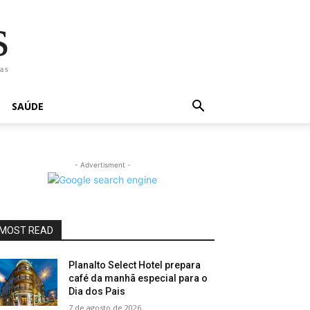
s
has
SAÚDE
- Advertisment -
MOST READ
Planalto Select Hotel prepara
café da manhã especial para o
Dia dos Pais
7 de agosto de 2026