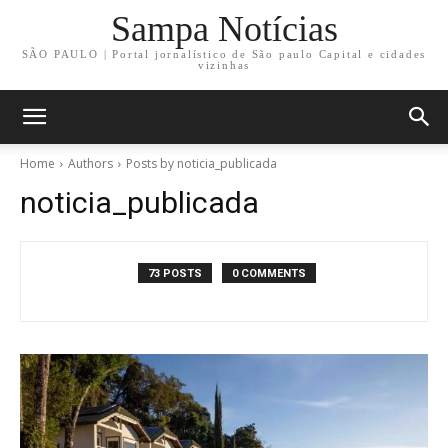
Sampa Notícias
SÃO PAULO | Portal jornalístico de São paulo Capital e cidades
vizinhas
Home
Authors
Posts by noticia_publicada
noticia_publicada
73 POSTS
0 COMMENTS