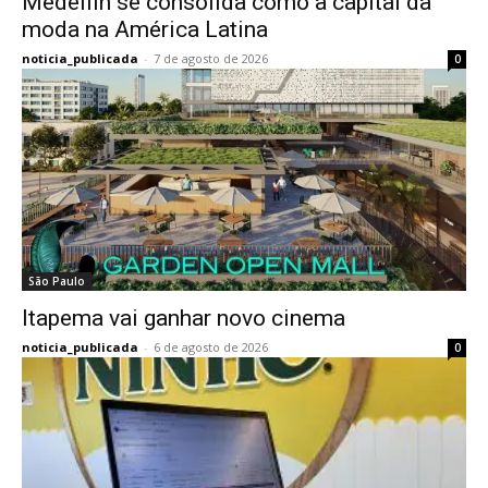
Medellín se consolida como a capital da
moda na América Latina
noticia_publicada
-
7 de agosto de 2026
0
São Paulo
Itapema vai ganhar novo cinema
noticia_publicada
-
6 de agosto de 2026
0