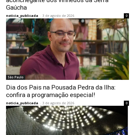
aconchegante dos vinhedos da Serra
Gaúcha
noticia_publicada
-
3 de agosto de 2026
0
São Paulo
Dia dos Pais na Pousada Pedra da Ilha:
confira a programação especial!
noticia_publicada
-
3 de agosto de 2026
0