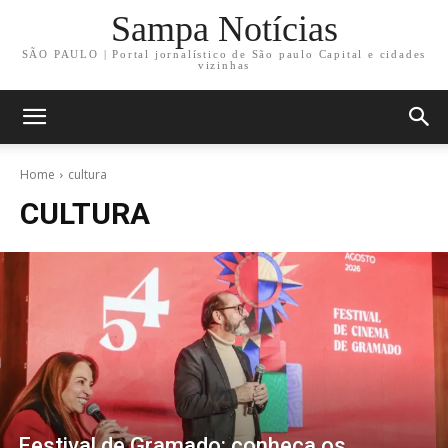
Sampa Notícias
SÃO PAULO | Portal jornalístico de São paulo Capital e cidades
vizinhas
Home
cultura
CULTURA
Festival de Gramado: conheça os