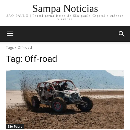
Sampa Notícias
SÃO PAULO | Portal jornalístico de São paulo Capital e cidades
vizinhas
Tags
Off-road
Tag:
Off-road
São Paulo