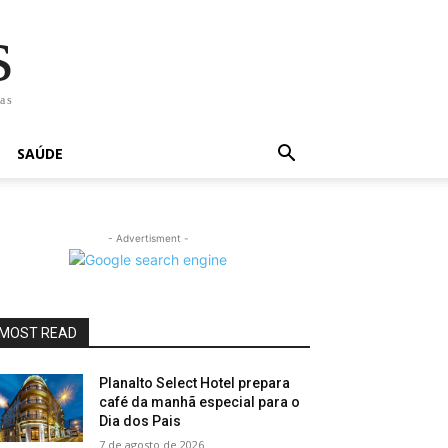
s
has
SAÚDE
- Advertisment -
MOST READ
Planalto Select Hotel prepara
café da manhã especial para o
Dia dos Pais
7 de agosto de 2026