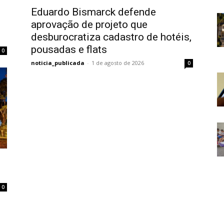
Eduardo Bismarck defende
aprovação de projeto que
desburocratiza cadastro de hotéis,
pousadas e flats
0
noticia_publicada
-
1 de agosto de 2026
0
e
0