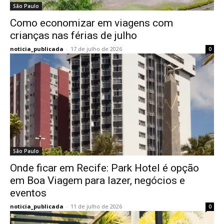
São Paulo
Como economizar em viagens com
crianças nas férias de julho
noticia_publicada
-
17 de julho de 2026
0
São Paulo
Onde ficar em Recife: Park Hotel é opção
em Boa Viagem para lazer, negócios e
eventos
noticia_publicada
-
11 de julho de 2026
0