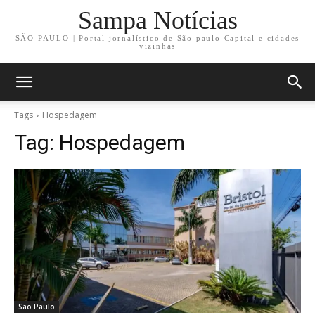
Sampa Notícias
SÃO PAULO | Portal jornalístico de São paulo Capital e cidades
vizinhas
Tags
Hospedagem
Tag:
Hospedagem
São Paulo