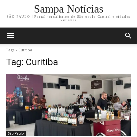
Sampa Notícias
SÃO PAULO | Portal jornalístico de São paulo Capital e cidades
vizinhas
Tags
Curitiba
Tag:
Curitiba
São Paulo