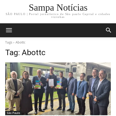
Sampa Notícias
SÃO PAULO | Portal jornalístico de São paulo Capital e cidades
vizinhas
Tags
Abottc
Tag:
Abottc
São Paulo