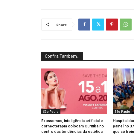
Share
Confira Também...
São Paulo
São Paulo
Exossomos, inteligência artificial e
Hospitalida
corneoterapia colocam Curitiba no
painel no 3
centro das tendências da estética
que só trei