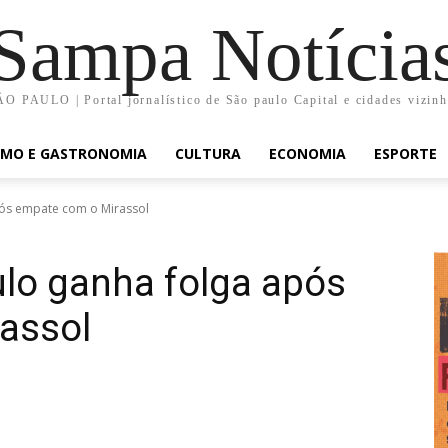
Sampa Notícia
O PAULO | Portal jornalístico de São paulo Capital e cidades vizin
SMO E GASTRONOMIA
CULTURA
ECONOMIA
ESPORTE
pós empate com o Mirassol
lo ganha folga após
assol