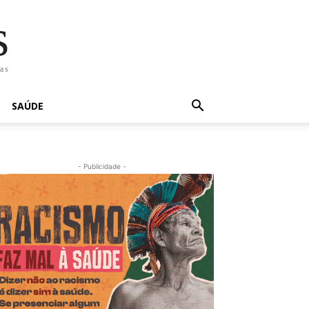
s
has
SAÚDE
- Publicidade -