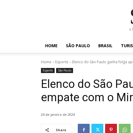
SÃ
HOME
SÃO PAULO
BRASIL
TURI
Home
Esporte
Elenco do São Paulo ganha folga a
Esporte
São Paulo
Elenco do São Pau
empate com o Mir
24 de janeiro de 2024
Share