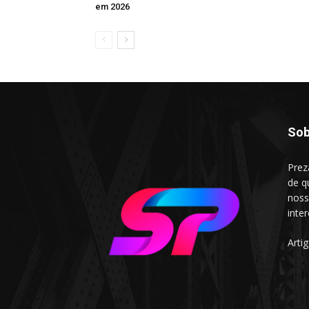
em 2026
Sob
Prez
de q
noss
inte
Arti