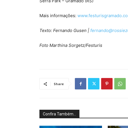
Serra Park – Gramado (RS)
Mais informações:
www.festurisgramado.c
Texto: Fernando Gusen |
fernando@rossiez
Foto Marthina Sorgetz/Festuris
Share
Confira Também...