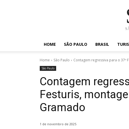
SÃ
HOME
SÃO PAULO
BRASIL
TURI
Home
São Paulo
Contagem regressiva para o 37º
São Paulo
Contagem regressi
Festuris, montag
Gramado
1 de novembro de 2025