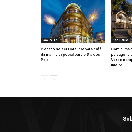
São Paulo
São Paulo
Planalto Select Hotel prepara café
Com clima 
da manhã especial para o Dia dos
paisagens d
Pais
Verde conqu
inteiro
Sob