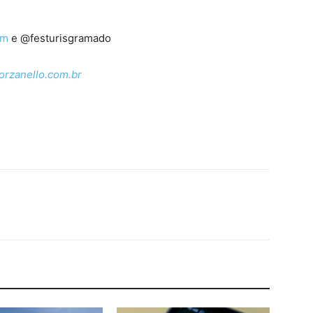
om
e @festurisgramado
orzanello.com.br