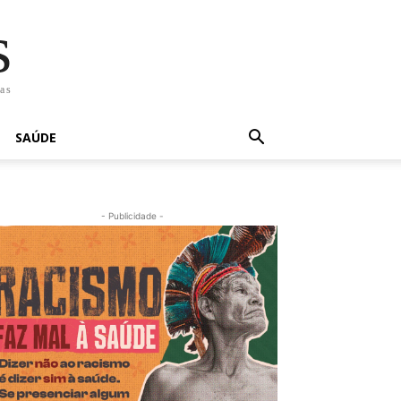
s
has
SAÚDE
- Publicidade -