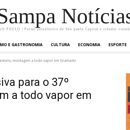
Sampa Notícia
O PAULO | Portal jornalístico de São paulo Capital e cidades vizin
SMO E GASTRONOMIA
CULTURA
ECONOMIA
ESPORTE
 Festuris, montagem a todo vapor em Gramado
va para o 37º
em a todo vapor em