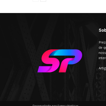
Sob
Prez
de q
noss
inte
Arti
Desenvolvido por Sampa Notícias.