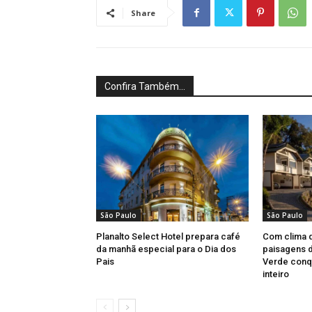
Share
Confira Também...
São Paulo
São Paulo
Planalto Select Hotel prepara café
Com clima 
da manhã especial para o Dia dos
paisagens d
Pais
Verde conqu
inteiro