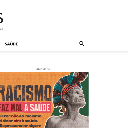
s
has
SAÚDE
- Publicidade -