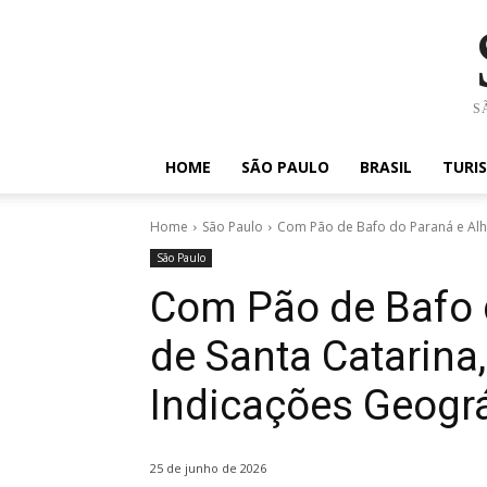
SÃ
HOME
SÃO PAULO
BRASIL
TURI
Home
São Paulo
Com Pão de Bafo do Paraná e Alho
São Paulo
Com Pão de Bafo 
de Santa Catarina,
Indicações Geográ
25 de junho de 2026