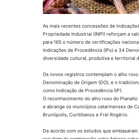
As mais recentes concessões de Indicações 
Propriedade Industrial (INPI) reforçam a va
para 165 o número de certificações nacionai
Indicações de Procedência (IPs) e 34 Deno
diversidade cultural, produtiva e territorial d
Os novos registros contemplam o alho roxo
Denominação de Origem (DO), e o tradiciona
como Indicação de Procedência (IP).
O reconhecimento do alho roxo do Planalto 
e abrange os municípios catarinenses de Ca
Brunópolis, Curitibanos e Frei Rogério.
De acordo com os estudos que embasaram o 
resultam da combinação entre fatores natur