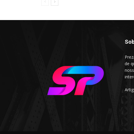
Sob
Prez
de q
noss
inte
Arti