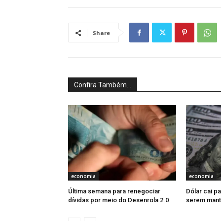
Share
Confira Também...
economia
economia
Última semana para renegociar
Dólar cai pa
dívidas por meio do Desenrola 2.0
serem mant