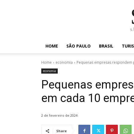
SÃ
HOME
SÃO PAULO
BRASIL
TURI
Home
economia
Pequenas empresas respondem p
economia
Pequenas empres
em cada 10 empre
2 de fevereiro de 2024
Share