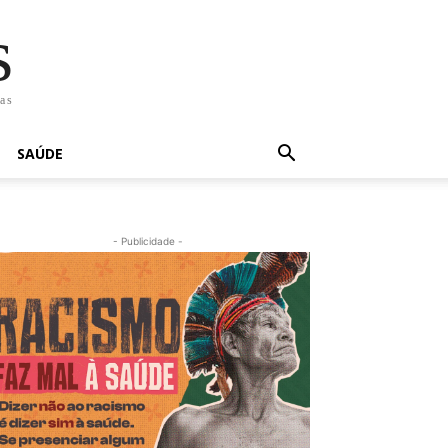
s
has
SAÚDE
- Publicidade -