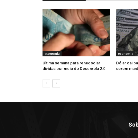
economia
economia
Última semana para renegociar
Dólar cai pa
dívidas por meio do Desenrola 2.0
serem mant
Sob