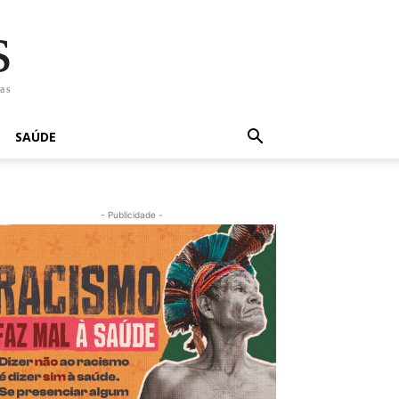
s
has
SAÚDE
- Publicidade -