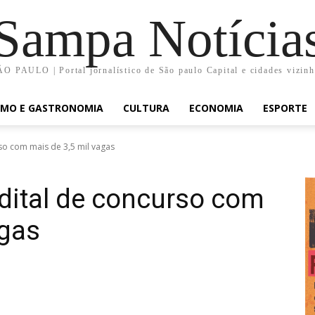
Sampa Notícia
O PAULO | Portal jornalístico de São paulo Capital e cidades vizin
SMO E GASTRONOMIA
CULTURA
ECONOMIA
ESPORTE
rso com mais de 3,5 mil vagas
edital de concurso com
agas