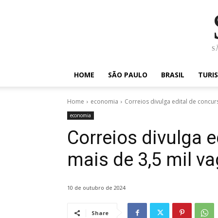
SÃ
HOME
SÃO PAULO
BRASIL
TURI
Home
economia
Correios divulga edital de concu
economia
Correios divulga 
mais de 3,5 mil v
10 de outubro de 2024
Share