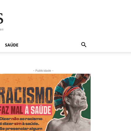
s
has
SAÚDE
- Publicidade -