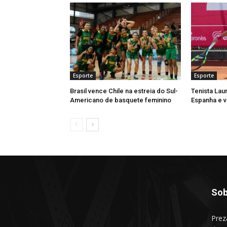
Esporte
Esporte
Brasil vence Chile na estreia do Sul-
Tenista Lau
Americano de basquete feminino
Espanha e v
Sob
Prez