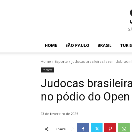
SÃ
HOME
SÃO PAULO
BRASIL
TURI
Home
Esporte
Judocas brasileiras fazem dobradi
Esporte
Judocas brasileir
no pódio do Open
23 de fevereiro de 2025
Share