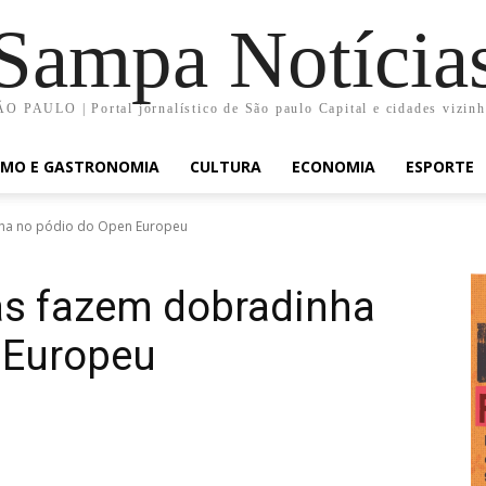
Sampa Notícia
O PAULO | Portal jornalístico de São paulo Capital e cidades vizin
SMO E GASTRONOMIA
CULTURA
ECONOMIA
ESPORTE
nha no pódio do Open Europeu
as fazem dobradinha
 Europeu