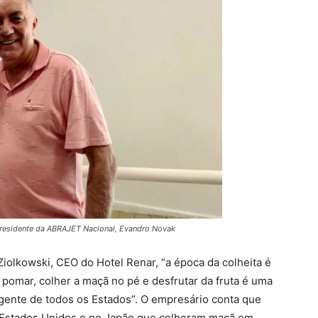
presidente da ABRAJET Nacional, Evandro Novak
iolkowski, CEO do Hotel Renar, “a época da colheita é
 pomar, colher a maçã no pé e desfrutar da fruta é uma
e gente de todos os Estados”. O empresário conta que
 Estados Unidos e no Japão que colheram maçã em