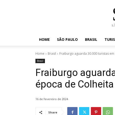
SÃ
HOME
SÃO PAULO
BRASIL
TURI
Home
Brasil
Fraiburgo aguarda 30.000 turistas em
Brasil
Fraiburgo aguarda
época de Colheit
16 de fevereiro de 2024
Share