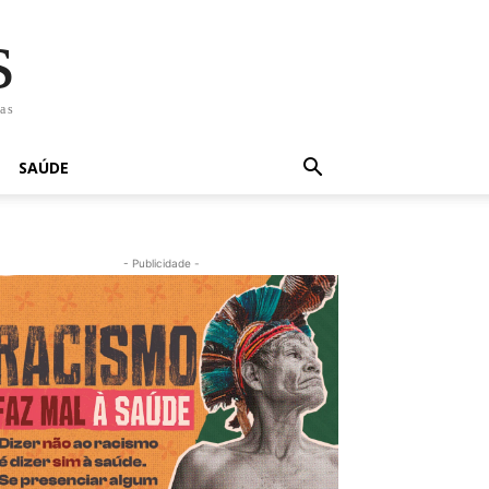
s
has
SAÚDE
- Publicidade -