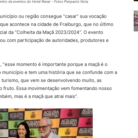
ntro de eventos do Hotel Renar - Fotos Pierpaolo Nota
nicípio ou região consegue “casar” sua vocação
 que acontece na cidade de Fraiburgo, que no último
icial da “Colheita da Maçã 2023/2024”. O evento
tou com participação de autoridades, produtores e
ro, “esse momento é importante porque a maçã é o
o município e tem uma história que se confunde com a
o turismo, que vem se desenvolvendo muito, as
ar o fruto. Essa movimentação vem fomentando nosso
mbém, mas é a maçã que atrai mais”.